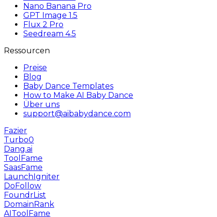
Nano Banana Pro
GPT Image 1.5
Flux 2 Pro
Seedream 4.5
Ressourcen
Preise
Blog
Baby Dance Templates
How to Make AI Baby Dance
Über uns
support@aibabydance.com
Fazier
Turbo0
Dang.ai
ToolFame
SaasFame
LaunchIgniter
DoFollow
FoundrList
DomainRank
AIToolFame